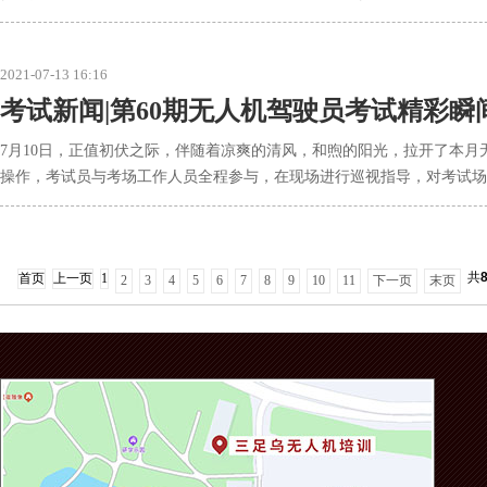
2021-07-13 16:16
考试新闻|第60期无人机驾驶员考试精彩瞬
7月10日，正值初伏之际，伴随着凉爽的清风，和煦的阳光，拉开了本月
操作，考试员与考场工作人员全程参与，在现场进行巡视指导，对考试场
共
首页
上一页
1
2
3
4
5
6
7
8
9
10
11
下一页
末页